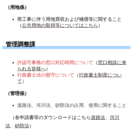
（用地係）
県工事に伴う用地買収および補償等に関すること
（
公共用地の取得等についてはこちら
）
管理調整課
許認可事務の窓口対応時間について
（
窓口相談に来
られる皆様へ
）
行政書士法の順守について
（
行政書士制度につい
て
）
（管理係）
道路法、河川法、砂防法の占用、使用に関すること
（各申請書等のダウンロードはこちら
道路法
、
河川
法
、
砂防法
）