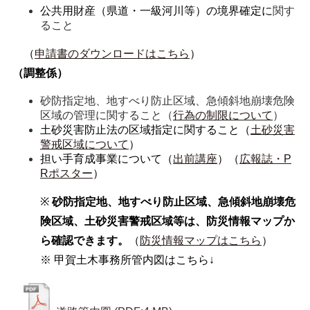
公共用財産（県道・一級河川等）の境界確定に
関す
ること
（
申請書のダウンロードはこちら
）
（調整係）
砂防指定地、地すべり防止区域、急傾斜地崩壊危険
区域の管理に関すること（
行為の制限について
）
土砂災害防止法の区域指定に関すること（
土砂災害
警戒区域について
）
担い手育成事業について（
出前講座
）（
広報誌
・P
Rポスター
）
※
砂防指定地、地すべり防止区域、急傾斜地崩壊危
険区域、土砂災害警戒区域等は、防災情報マップか
ら確認できます。
（
防災情報マップはこちら
）
※ 甲賀土木事務所管内図はこちら↓