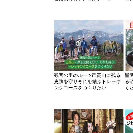
観音の里のルーツ己高山に残る
聖
史跡を守りそれを結ぶトレッキ
る
ングコースをつくりたい
く