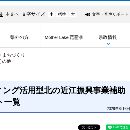
本文へ
文字サイズ
文字・音声サポート
小
標準
大
県外の方
県政情報
Mother Lake 琵琶湖
>
まちづくり
その他
ィング活用型北の近江振興事業補助
ト一覧
2026年8月6