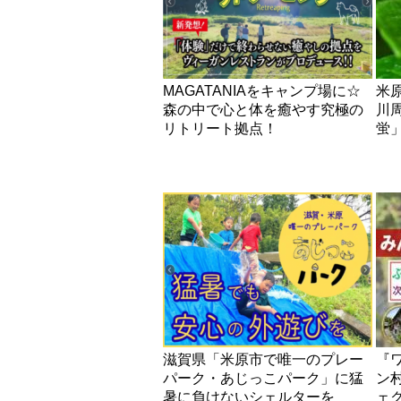
MAGATANIAをキャンプ場に☆
米
森の中で心と体を癒やす究極の
川
リトリート拠点！
蛍
滋賀県「米原市で唯一のプレー
『
パーク・あじっこパーク」に猛
ン
暑に負けないシェルターを
ェ