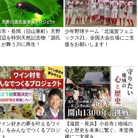
原市・長岡（旧山東町）天野
少年野球チーム「北滋賀フェニ
周辺を特別天然記念物「源氏
ックス21」全国大会出場にご支
」が舞う川に再生！
援をお願いします！
ワイン好きの夢を叶えるワイ
【滋賀・長浜】小谷寺 | 地域の
村』をみんなでつくるプロジ
心と歴史を未来に繋ぐ。本堂再
クト
建にご支援を