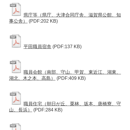
県庁等（県庁、大津合同庁舎、滋賀県公館、知
事公舎）
(PDF:202 KB)
平田職員宿舎
(PDF:137 KB)
職員会館（南部、守山、甲賀、東近江、湖東、
湖北、木之本、高島）
(PDF:409 KB)
職員住宅（朝日が丘、栗林、坂本、唐橋寮、守
山、長浜）
(PDF:284 KB)