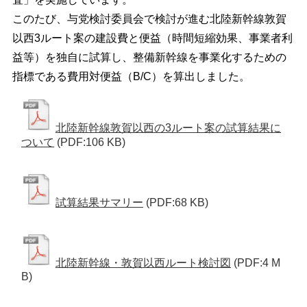
このたび、与党検討委員会で検討が進む北陸新幹線敦賀
以西3ルート案の建設費と便益（時間短縮効果、事業者利
益等）を独自に試算し、整備新幹線を事業化するための
指標である費用対便益（B/C）を算出しました。
北陸新幹線敦賀以西の3ルート案の試算結果に
ついて
(PDF:106 KB)
試算結果サマリー
(PDF:68 KB)
北陸新幹線・敦賀以西ルート検討図
(PDF:4 M
B)