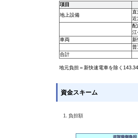
項目
直
地上設備
近
配
江
車両
新
普
合計
地元負担＝新快速電車を除く143.3
資金スキーム
負担額