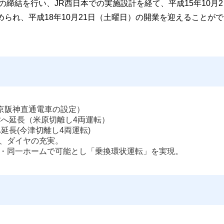
定の締結を行い、JR西日本での実施設計を経て、平成15年10月2
られ、平成18年10月21日（土曜日）の開業を迎えることがで
（京阪神直通電車の設定）
津へ延長（米原切離し4両運転）
延長(今津切離し4両運転) 
、ダイヤの充実。 
・同一ホームで可能とし「乗換環状運転」を実現。 