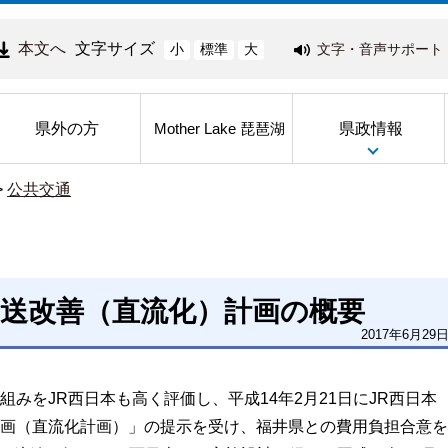
本文へ
文字サイズ
文字・音声サポート
小
標準
大
県外の方
県政情報
Mother Lake 琵琶湖
>
公共交通
輸送改善（直流化）計画の概要
2017年6月29
みをJR西日本も高く評価し、平成14年2月21日にJR西日本
画（直流化計画）」の提示を受け、福井県との費用負担合意を