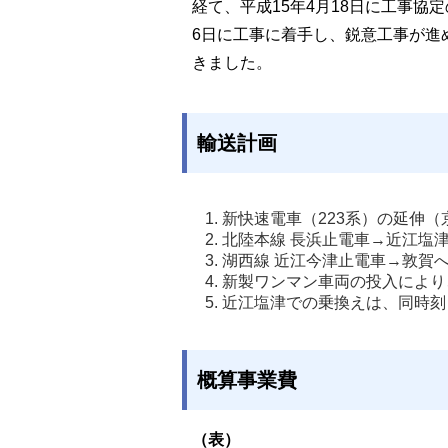
経て、平成15年4月18日に工事協
6日に工事に着手し、鋭意工事が進め
きました。
輸送計画
新快速電車（223系）の延伸
北陸本線 長浜止電車→近江塩
湖西線 近江今津止電車→敦賀へ
新製ワンマン車両の投入により
近江塩津での乗換えは、同時刻
概算事業費
（表）