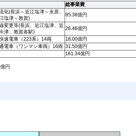
総事業費
流化(長浜～近江塩津～永原、
85.38億円
江塩津～敦賀)
線変更等(長浜、近江塩津、近
26.46億円
今津、敦賀各駅)
快速電車（223系）14両
18.00億円
通電車（ワンマン車両）16両
31.50億円
161.34億円
4億円