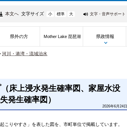
本文へ
文字サイズ
文字・音声サポート
小
標準
大
県外の方
県政情報
Mother Lake 琵琶湖
>
河川・港湾・流域治水
プ（床上浸水発生確率図、家屋水没
失発生確率図）
2026年6月24
起こりやすさ」を表した図を、市町単位で掲載しています。