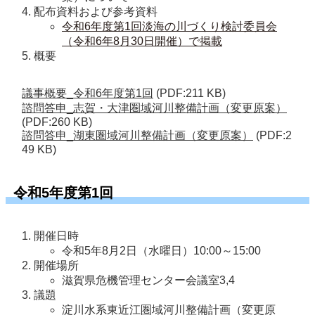
配布資料および参考資料
令和6年度第1回淡海の川づくり検討委員会
（令和6年8月30日開催）で掲載
概要
議事概要_令和6年度第1回
(PDF:211 KB)
諮問答申_志賀・大津圏域河川整備計画（変更原案）
(PDF:260 KB)
諮問答申_湖東圏域河川整備計画（変更原案）
(PDF:2
49 KB)
令和5年度第1回
開催日時
令和5年8月2日（水曜日）10:00～15:00
開催場所
滋賀県危機管理センター会議室3,4
議題
淀川水系東近江圏域河川整備計画（変更原