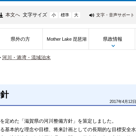
本文へ
文字サイズ
文字・音声サポート
小
標準
大
県外の方
県政情報
Mother Lake 琵琶湖
>
河川・港湾・流域治水
方針
2017年4月12
を定めた「滋賀県の河川整備方針」を策定しました。
る基本的な理念や目標、将来計画としての長期的な目標安全水