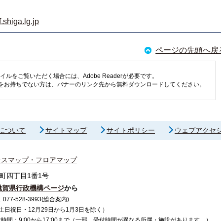
shiga.lg.jp
ページの先頭へ戻
イルをご覧いただく場合には、Adobe Readerが必要です。
eaderをお持ちでない方は、バナーのリンク先から無料ダウンロードしてください。
について
サイトマップ
サイトポリシー
ウェブアクセ
セスマップ・フロアマップ
町四丁目1番1号
滋賀県行政機構ページ
から
7-528-3993(総合案内)
で（土日祝日・12月29日から1月3日を除く）
間：9:00から17:00まで（一部、受付時間が異なる所属・施設があります。）