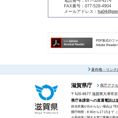
電話番号：077-528-4274
FAX番号：077-528-4904
メールアドレス：
ha04@pref.
PDF形式のファ
Adobe R
著作権・リンク
滋賀県庁
県庁アク
〒520-8577
滋賀県大津市京
県庁各課室への直通電話は
担当所属が分からない場合は TEL 07
開庁時間：8:30から17:15ま
※手続等に関する窓口業務の受付時