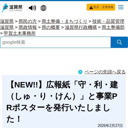
防災・災害情報
滋賀県
>
県民の方
>
県土整備・まちづくり
>
技術・品質管理
滋賀県
>
県政情報
>
県の概要
>
滋賀県行政機構
>
県土整備部
>
甲賀土木事務所
ページの先頭へ戻る
【NEW!!】広報紙「守・利・建
（しゅ・り・けん）」と事業P
Rポスターを発行いたしまし
た！
2026年2月27日