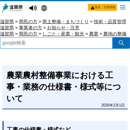
防災・災害情報
滋賀県
>
県民の方
>
県土整備・まちづくり
>
技術・品質管理
滋賀県
>
事業者の方
>
お知らせ・注意
滋賀県
>
県民の方
>
しごと・産業・観光
>
農業
>
農地の整備
農業農村整備事業における工
事・業務の仕様書・様式等につ
いて
2026年2月1日
工事の仕様書・様式など