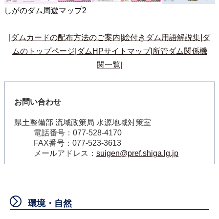
しがのダム周遊マップ2
|
ダムカードの配布方法のご案内
|
絵付きダム用語解説集
|
ダ
ムのトップページ
|
ダムHPサイトマップ
|
所管ダム関係機
関一覧
|
お問い合わせ
県土整備部 流域政策局 水源地域対策室
電話番号：077-528-4170
FAX番号：077-523-3613
メールアドレス：
suigen@pref.shiga.lg.jp
環境・自然