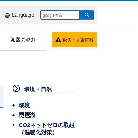
Language
湖国の魅力
防災・災害情報
環境・自然
日
環境
琵琶湖
）
CO2ネットゼロの取組
（温暖化対策）