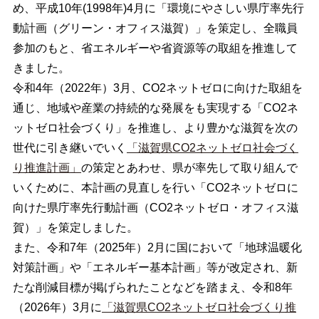
め、平成10年(1998年)4月に「環境にやさしい県庁率先行
動計画（グリーン・オフィス滋賀）」を策定し、全職員
参加のもと、省エネルギーや省資源等の取組を推進して
きました。
令和4年（2022年）3月、CO2ネットゼロに向けた取組を
通じ、地域や産業の持続的な発展をも実現する「CO2ネ
ットゼロ社会づくり」を推進し、より豊かな滋賀を次の
世代に引き継いでいく
「滋賀県CO2ネットゼロ社会づく
り推進計画」
の策定とあわせ、県が率先して取り組んで
いくために、本計画の見直しを行い「CO2ネットゼロに
向けた県庁率先行動計画（CO2ネットゼロ・オフィス滋
賀）」を策定しました。
また、令和7年（2025年）2月に国において「地球温暖化
対策計画」や「エネルギー基本計画」等が改定され、新
たな削減目標が掲げられたことなどを踏まえ、令和8年
（2026年）3月に
「滋賀県CO2ネットゼロ社会づくり推