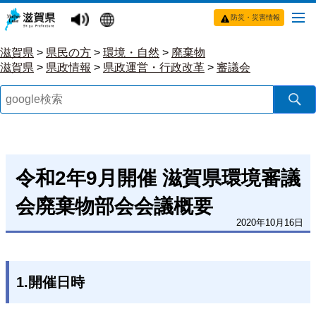
防災・災害情報
滋賀県
>
県民の方
>
環境・自然
>
廃棄物
滋賀県
>
県政情報
>
県政運営・行政改革
>
審議会
令和2年9月開催 滋賀県環境審議
会廃棄物部会会議概要
2020年10月16日
1.開催日時