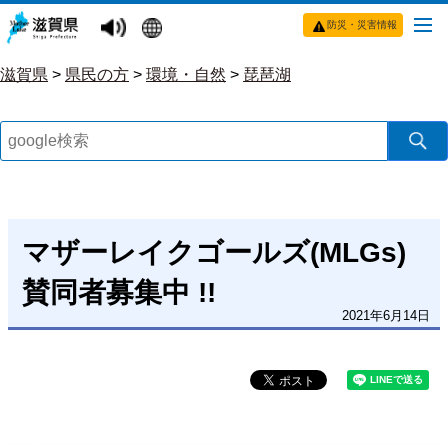
防災・災害情報
滋賀県
>
県民の方
>
環境・自然
>
琵琶湖
マザーレイクゴールズ(MLGs)
賛同者募集中 !!
2021年6月14日