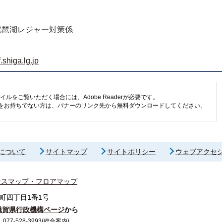
琵琶湖レジャー対策係
shiga.lg.jp
イルをご覧いただく場合には、Adobe Readerが必要です。
eaderをお持ちでない方は、バナーのリンク先から無料ダウンロードしてください。
について
サイトマップ
サイトポリシー
ウェブアクセ
セスマップ・フロアマップ
町四丁目1番1号
滋賀県行政機構ページ
から
7-528-3993(総合案内)