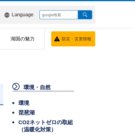
Language
湖国の魅力
防災・災害情報
環境・自然
日
環境
琵琶湖
CO2ネットゼロの取組
（温暖化対策）