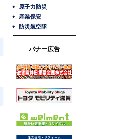
県
原子力防災
産業保安
防災航空隊
バナー広告