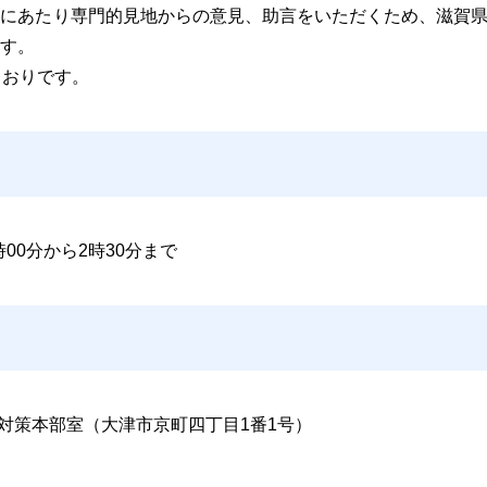
進にあたり専門的見地からの意見、助言をいただくため、滋賀
す。
とおりです
。
時00分から2時30分まで
害対策本部室（大津市京町四丁目1番1号）