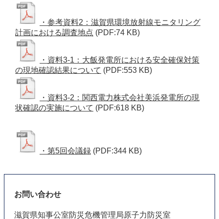
・参考資料2：滋賀県環境放射線モニタリング
計画における調査地点
(PDF:74 KB)
・資料3-1：大飯発電所における安全確保対策
の現地確認結果について
(PDF:553 KB)
・資料3-2：関西電力株式会社美浜発電所の現
状確認の実施について
(PDF:618 KB)
・第5回会議録
(PDF:344 KB)
お問い合わせ
滋賀県知事公室防災危機管理局原子力防災室