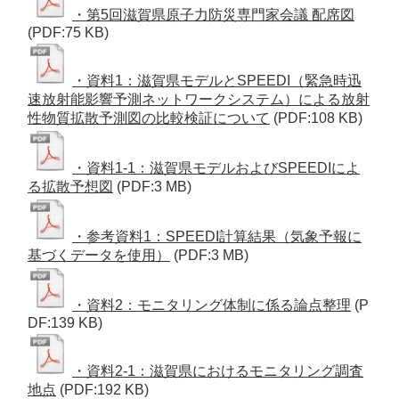
・第5回滋賀県原子力防災専門家会議 配席図
(PDF:75 KB)
・資料1：滋賀県モデルとSPEEDI（緊急時迅
速放射能影響予測ネットワークシステム）による放射
性物質拡散予測図の比較検証について
(PDF:108 KB)
・資料1-1：滋賀県モデルおよびSPEEDIによ
る拡散予想図
(PDF:3 MB)
・参考資料1：SPEEDI計算結果（気象予報に
基づくデータを使用）
(PDF:3 MB)
・資料2：モニタリング体制に係る論点整理
(P
DF:139 KB)
・資料2-1：滋賀県におけるモニタリング調査
地点
(PDF:192 KB)