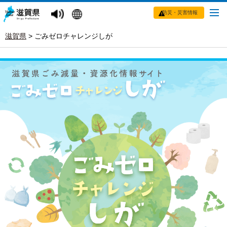
防災・災害情報
滋賀県
>
ごみゼロチャレンジしが
ご
み
ゼ
ロ
チ
ャ
レ
ン
ジ