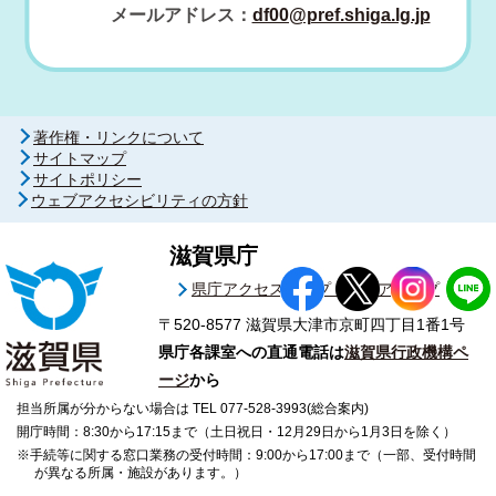
メールアドレス：
df00@pref.shiga.lg.jp
著作権・リンクについて
サイトマップ
サイトポリシー
ウェブアクセシビリティの方針
滋賀県庁
県庁アクセスマップ・フロアマップ
〒520-8577
滋賀県大津市京町四丁目1番1号
県庁各課室への直通電話は
滋賀県行政機構ペ
ージ
から
担当所属が分からない場合は TEL 077-528-3993(総合案内)
開庁時間：8:30から17:15まで（土日祝日・12月29日から1月3日を除く）
※手続等に関する窓口業務の受付時間：9:00から17:00まで（一部、受付時間
が異なる所属・施設があります。）