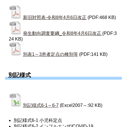
新旧対照表-令和8年4月6日改正
(PDF:468 KB)
発生動向調査要綱_令和8年4月6日改正
(PDF:3
24 KB)
別表1～3患者定点の種別等
(PDF:141 KB)
別記様式
別記様式6-1～6-7
(Excel2007～:92 KB)
別記様式6-1 小児科定点
別記様式6-2 インフルエンザ/COVID-19