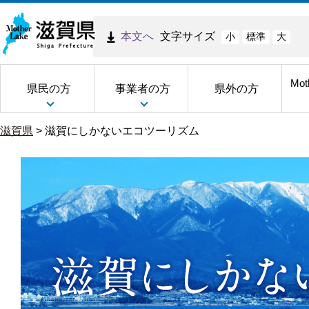
本文へ
文字サイズ
小
標準
大
Mot
県民の方
事業者の方
県外の方
滋賀県
>
滋賀にしかないエコツーリズム
滋
賀
に
し
か
な