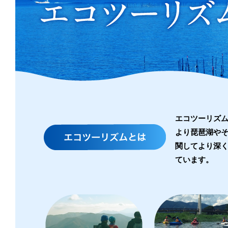
い
エ
コ
ツ
ー
リ
エコツーリズム
より琵琶湖や
ズ
関してより深く
ム
ています。