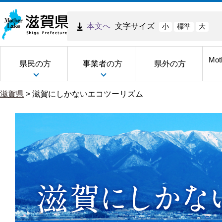
本文へ
文字サイズ
小
標準
大
Mot
県民の方
事業者の方
県外の方
滋賀県
>
滋賀にしかないエコツーリズム
滋
賀
に
し
か
な