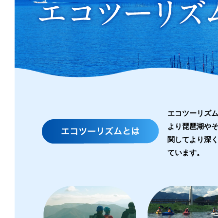
い
エ
コ
ツ
ー
リ
エコツーリズム
より琵琶湖や
ズ
関してより深く
ム
ています。